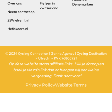
Over ons
Fietsen in
Denemarken
Zwitserland
Neem contact op
ZijWielrent.nl
Hetiskoers.nl
© 2024 Cycling Connection | Ganna Agency | Cycling Destination
– Utrecht – KVK 76805921
Op deze website staan affiliate links. Klik je daarop en
boek je via zo’n link dan ontvangen wij een kleine
vergoeding. Dank daarvoor!
Privacy Policy
Website Terms