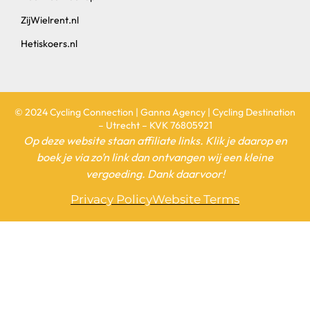
ZijWielrent.nl
Hetiskoers.nl
© 2024 Cycling Connection | Ganna Agency | Cycling Destination
– Utrecht – KVK 76805921
Op deze website staan affiliate links. Klik je daarop en
boek je via zo’n link dan ontvangen wij een kleine
vergoeding. Dank daarvoor!
Privacy Policy
Website Terms