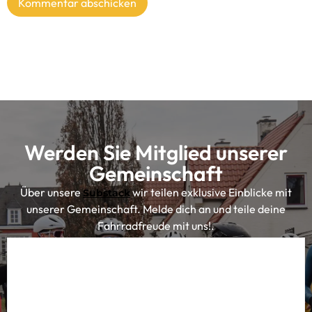
Alles für Ihr Abenteuer
Cycling Destination ist eine Plattform und Community,
auf der Rennradfahrer und Gravelbiker alles über die
schönsten Radreiseziele finden können. Gemeinsam
mit einer begeisterten Gruppe von passionierten
Radfahrern teilen wir die besten Unterkünfte,
Radrouten, Radcafés und Ausrüstungstipps. Damit sind
wir die Wissensplattform für Radfahrer, die Inspiration
und konkrete Tipps für ihr nächstes Radabenteuer
suchen.