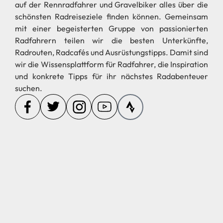
Alles für Ihr Abenteuer
Seiten
Regionen
neu
Geschichten
Radfahren in
Radfahren in
Spanien
Griechenland
Partnerschaften
Radfahren in
Radfahren in
Gravel
Deutschland
Frankreich
Tipps
Radfahren auf
Radfahren in
Teneriffa
Österreich
Über uns
Radfahren in Italien
Radfahren in
Kontakt aufnehmen
Dänemark
Radfahren in der
SideWheelrent.co.uk
Schweiz
Hetiskoers.co.uk