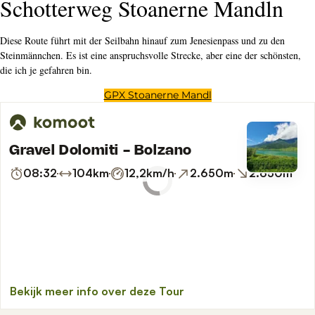
Unsere Tipps
hat einen guten geräumigen Fahrradkeller mit Werkzeug
Hotel Figl
Auch
ist perfekt
Hotel Scala Stiegl
Holen Sie sich ein echtes lokales Bier im Hopfen oder im
Batzen
Hausl
Machen Sie es wie die Einheimischen und lassen Sie Bozen an sich
vorbeiziehen auf der Terrasse des
. Bleiben Sie
Stadt Hotel Citta
zum Mittag- oder Abendessen und Sie werden nicht enttäuscht sein.
Die Weine des städtischen Weinbergs
sind
Schmid-Oberrautner