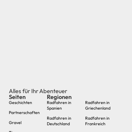
© 2024 Cycling Connection | Ganna Agency | Cycling Destination
- Utrecht - KVK 76805921
Auf dieser Webseite befinden sich Affiliate-Links. Wenn
du darauf klickst und über einen solchen Link buchst,
erhalten wir eine kleine Provision. Vielen Dank dafür!
Datenschutzbestimmungen
Website-Bedingungen