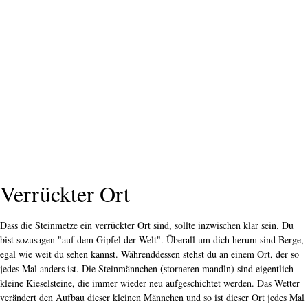
Verrückter Ort
Dass die Steinmetze ein verrückter Ort sind, sollte inzwischen klar sein. Du
bist sozusagen "auf dem Gipfel der Welt". Überall um dich herum sind Berge,
egal wie weit du sehen kannst. Währenddessen stehst du an einem Ort, der so
jedes Mal anders ist. Die Steinmännchen (storneren mandln) sind eigentlich
kleine Kieselsteine, die immer wieder neu aufgeschichtet werden. Das Wetter
verändert den Aufbau dieser kleinen Männchen und so ist dieser Ort jedes Mal
anders. Es handelt sich auch nicht um ein geschütztes Gebiet, so dass man auch
sein eigenes Männchen aufbauen kann. Einzigartig!
Der Abstieg in die Stadt
Der Abstieg nach Bozen beginnt als echte, knifflige Schotterabfahrt. Ich muss