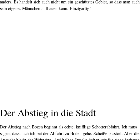
sagen, dass auch ich bei der Abfahrt zu Boden gehe. Scheiße passiert. Aber die
Aussicht bleibt der Wahnsinn. Auf halber Strecke halten wir für einen leckeren
Kaffee und Apfelkuchen an, aber in der Zwischenzeit rollen wir gemütlich
weiter. Bozen und die Stoanerne mandln sind Orte, die man nicht so schnell
vergisst. Unten angekommen, nehmen wir einen Aperitivo und ein Drei-
Gänge-Menü zu uns. Das ist auch der Vorteil, wenn man in der Stadt
ankommt: Man kann irgendwo etwas trinken und sich dabei entspannen. Es
gibt eine große Auswahl an Restaurants und Bars.
Schotterweg Stoanerne Mandln
Diese Route führt mit der Seilbahn hinauf zum Jenesienpass und zu den
Steinmännchen. Es ist eine anspruchsvolle Strecke, aber eine der schönsten,
die ich je gefahren bin.
GPX Stoanerne Mandl