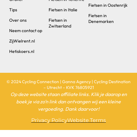
Fietsen in Oostenrijk
Tips
Fietsen in Italie
Fietsen in
Over ons
Fietsen in
Denemarken
Zwitserland
Neem contact op
ZijWielrent.nl
Hetiskoers.nl
© 2024 Cycling Connection | Ganna Agency | Cycling Destination
– Utrecht – KVK 76805921
Op deze website staan affiliate links. Klik je daarop en
boek je via zo’n link dan ontvangen wij een kleine
vergoeding. Dank daarvoor!
Privacy Policy
Website Terms