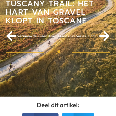
TUSCANY TRAIL: HET
HART VAN GRAVEL
KLOPT IN TOSCANE
Vernieuwde lussen Amstel Gold Race 365: vier keer avontuur door Zuid-Limburg
Oisans Col Series: Dit zijn de 9 opties om autovrij de tourcols op te fietsen
Deel dit artikel: