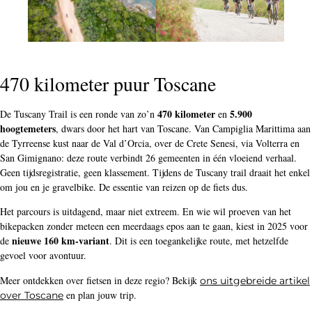
470 kilometer puur Toscane
470 kilometer
5.900
De Tuscany Trail is een ronde van zo’n
en
hoogtemeters
, dwars door het hart van Toscane. Van Campiglia Marittima aan
de Tyrreense kust naar de Val d’Orcia, over de Crete Senesi, via Volterra en
San Gimignano: deze route verbindt 26 gemeenten in één vloeiend verhaal.
Geen tijdsregistratie, geen klassement. Tijdens de Tuscany trail draait het enkel
om jou en je gravelbike. De essentie van reizen op de fiets dus.
Het parcours is uitdagend, maar niet extreem. En wie wil proeven van het
bikepacken zonder meteen een meerdaags epos aan te gaan, kiest in 2025 voor
nieuwe 160 km-variant
de
. Dit is een toegankelijke route, met hetzelfde
gevoel voor avontuur.
Meer ontdekken over fietsen in deze regio? Bekijk
ons uitgebreide artikel
en plan jouw trip.
over Toscane