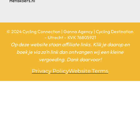
Hetiskoers.nl
© 2024 Cycling Connection | Ganna Agency | Cycling Destination
– Utrecht – KVK 76805921
Op deze website staan affiliate links. Klik je daarop en
boek je via zo’n link dan ontvangen wij een kleine
vergoeding. Dank daarvoor!
Privacy Policy
Website Terms