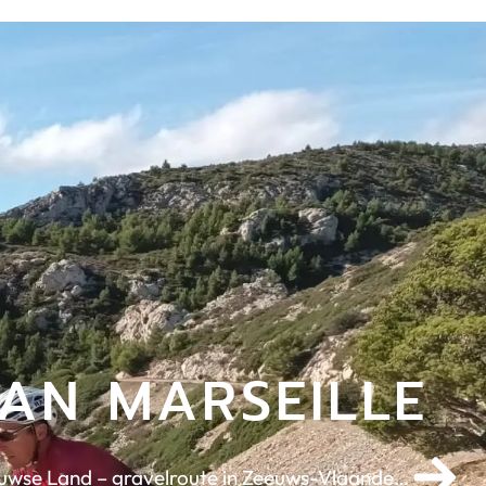
AN MARSEILLE
Parijs-Roubaix van het Zeeuwse Land – gravelroute in Zeeuws-Vlaanderen