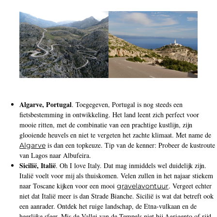
Algarve, Portugal
. Toegegeven, Portugal is nog steeds een
fietsbestemming in ontwikkeling. Het land leent zich perfect voor
mooie ritten, met de combinatie van een prachtige kustlijn, zijn
glooiende heuvels en niet te vergeten het zachte klimaat. Met name de
is dan een topkeuze. Tip van de kenner: Probeer de kustroute
Algarve
van Lagos naar Albufeira.
Sicilië, Italië
. Oh I love Italy. Dat mag inmiddels wel duidelijk zijn.
Italië voelt voor mij als thuiskomen. Velen zullen in het najaar stiekem
naar Toscane kijken voor een mooi
. Vergeet echter
gravelavontuur
niet dat Italië meer is dan Strade Bianche. Sicilië is wat dat betreft ook
een aanrader. Ontdek het ruige landschap, de Etna-vulkaan en de
heerlijke sfeer. Mis de Vallei van de Tempels niet bij Agrigento of rijd