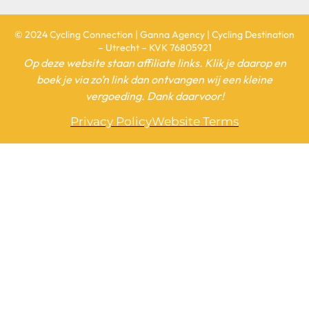
© 2024 Cycling Connection | Ganna Agency | Cycling Destination
– Utrecht – KVK 76805921
Op deze website staan affiliate links. Klik je daarop en
boek je via zo’n link dan ontvangen wij een kleine
vergoeding. Dank daarvoor!
Privacy Policy
Website Terms