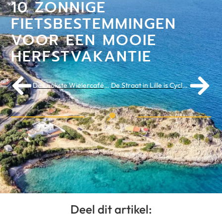
10 ZONNIGE
FIETSBESTEMMINGEN
VOOR EEN MOOIE
HERFSTVAKANTIE
De Leukste Wielercafés in Nederland om Jouw Ritje te Starten
De Straat in Lille is Cycling Destination Approved
Deel dit artikel: