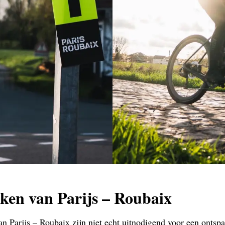
oken van Parijs – Roubaix
n Parijs – Roubaix zijn niet echt uitnodigend voor een ontspan