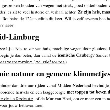
l gesproken houden van wegen met strak, goed onderhouden we
Ze zijn hels, maa
er; er zit te veel historie en verhaal achter.
– Roubaix; de 122ste editie dit keer. Wil je zelf ervaren hoe h
g missen!
Zuid-Limburg
e lijst. Niet te ver van huis, prachtige wegen door glooiend 
iconische Cauberg
 begin je dan beter, dan vanaf de
? Sander
.
 fietsbestemming (inclusief routes!)
ooie natuur en gemene klimmetje
inder dan drie uur rijden vanaf Midden-Nederland bevind je j
met toppen tot boven 
looiende heuvels en een laaggebergte
, of de Mur van Hoei, om er maar een te n
te de La Redoute
oor jouw fietsavonturen.