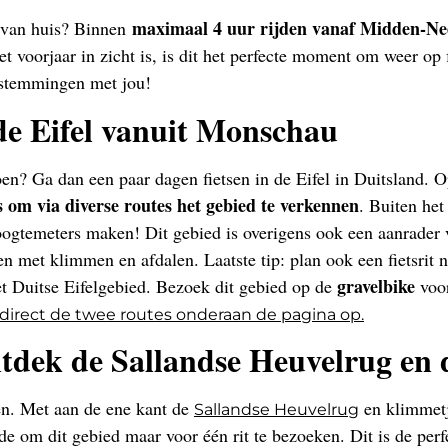
maximaal 4 uur rijden vanaf Midden-Ne
r van huis? Binnen
voorjaar in zicht is, is dit het perfecte moment om weer op f
bestemmingen met jou!
de Eifel vanuit Monschau
n? Ga dan een paar dagen fietsen in de Eifel in Duitsland. Op
 om via diverse routes het gebied te verkennen
. Buiten het
hoogtemeters maken! Dit gebied is overigens ook een aanrader 
en met klimmen en afdalen. Laatste tip: plan ook een fietsrit 
gravelbike
et Duitse Eifelgebied. Bezoek dit gebied op de
voor
a direct de twee routes onderaan de pagina op.
tdek de Sallandse Heuvelrug en 
en. Met aan de ene kant de
en klimmetj
Sallandse Heuvelrug
nde om dit gebied maar voor één rit te bezoeken. Dit is de pe