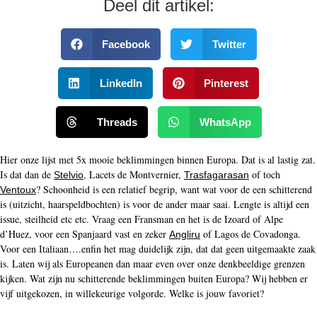
Deel dit artikel:
Facebook
Twitter
LinkedIn
Pinterest
Threads
WhatsApp
Hier onze lijst met 5x mooie beklimmingen binnen Europa. Dat is al lastig zat.
Is dat dan de
, Lacets de Montvernier,
of toch
Stelvio
Trasfagarasan
? Schoonheid is een relatief begrip, want wat voor de een schitterend
Ventoux
is (uitzicht, haarspeldbochten) is voor de ander maar saai. Lengte is altijd een
issue, steilheid etc etc. Vraag een Fransman en het is de Izoard of Alpe
d’Huez, voor een Spanjaard vast en zeker
of Lagos de Covadonga.
Angliru
Voor een Italiaan….enfin het mag duidelijk zijn, dat dat geen uitgemaakte zaak
is. Laten wij als Europeanen dan maar even over onze denkbeeldige grenzen
kijken. Wat zijn nu schitterende beklimmingen buiten Europa? Wij hebben er
vijf uitgekozen, in willekeurige volgorde. Welke is jouw favoriet?