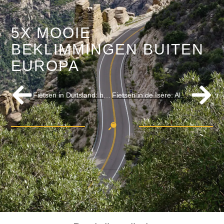
5X MOOIE
BEKLIMMINGEN BUITEN
EUROPA
Fietsen in Duitsland: het Teutoburgerwald. Duitse heuvels lekker dichtbij
Fietsen in de Isère: Alpe d’Huez en meer