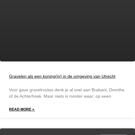
Gravelen als een koning(in) in de omgeving van Utrecht
Voor gave gravelroutes denk je al snel aan Brabant, Drenthe
of de Achterhoek. Maar niets is minder waar; op eeen
READ MORE »