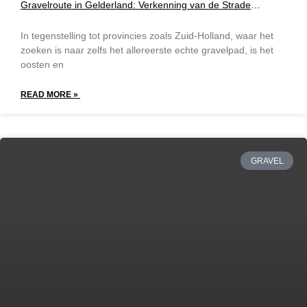
Gravelroute in Gelderland: Verkenning van de Strade
Bianche Achterhoek
In tegenstelling tot provincies zoals Zuid-Holland, waar het
zoeken is naar zelfs het allereerste echte gravelpad, is het
oosten en
READ MORE »
GRAVEL