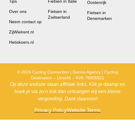
Tips
Fietsen in Italie
Oostenrijk
Over ons
Fietsen in
Fietsen in
Zwitserland
Denemarken
Neem contact op
ZijWielrent.nl
Hetiskoers.nl
© 2024 Cycling Connection | Ganna Agency | Cycling
Destination – Utrecht – KVK 76805921
Op deze website staan affiliate links. Klik je daarop en
boek je via zo’n link dan ontvangen wij een kleine
vergoeding. Dank daarvoor!
Privacy Policy
Website Terms