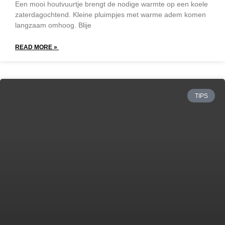
Een mooi houtvuurtje brengt de nodige warmte op een koele
zaterdagochtend. Kleine pluimpjes met warme adem komen
langzaam omhoog. Blije
READ MORE »
TIPS