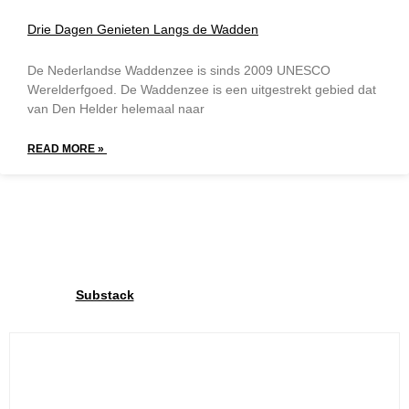
Drie Dagen Genieten Langs de Wadden
De Nederlandse Waddenzee is sinds 2009 UNESCO
Werelderfgoed. De Waddenzee is een uitgestrekt gebied dat
van Den Helder helemaal naar
READ MORE »
Word lid van onze community
Via onze
delen we exclusieve inzichten met onze
Substack
community. Schrijf je in en deel jouw fietsplezier met ons!.