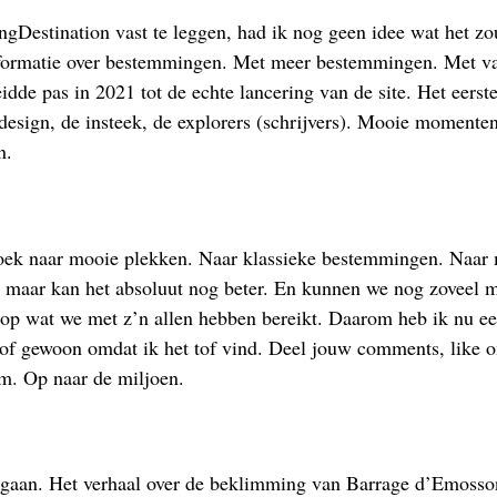
ngDestination vast te leggen, had ik nog geen idee wat het z
nformatie over bestemmingen. Met meer bestemmingen. Met van 
leidde pas in 2021 tot de echte lancering van de site. Het eerst
et design, de insteek, de explorers (schrijvers). Mooie momen
n.
oek naar mooie plekken. Naar klassieke bestemmingen. Naar m
a, maar kan het absoluut nog beter. En kunnen we nog zoveel 
s op wat we met z’n allen hebben bereikt. Daarom heb ik nu ee
n of gewoon omdat ik het tof vind. Deel jouw comments, like on
rm. Op naar de miljoen.
egaan. Het verhaal over de beklimming van Barrage d’Emosson 