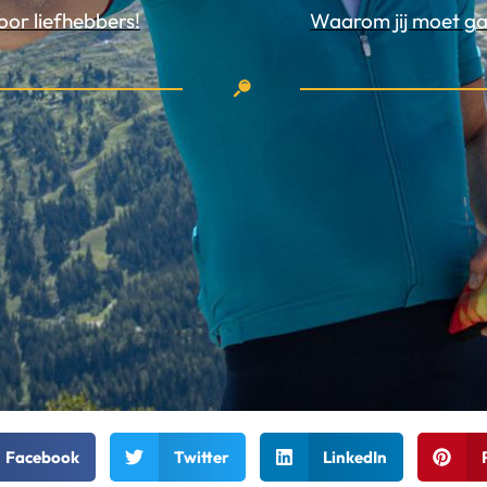
oor liefhebbers!
Waarom jij moet gaa
Facebook
Twitter
LinkedIn