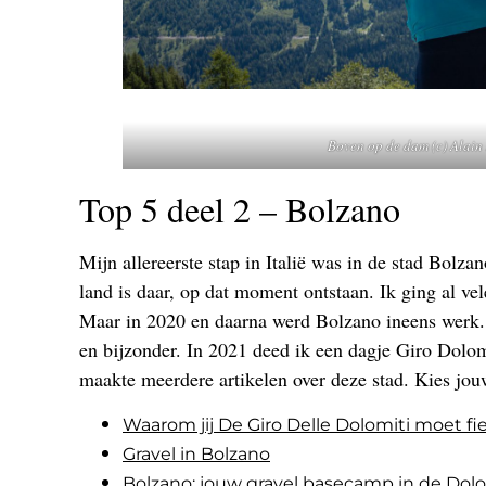
Boven op de dam (c) Alain
Top 5 deel 2 – Bolzano
Mijn allereerste stap in Italië was in de stad Bolza
land is daar, op dat moment ontstaan. Ik ging al ve
Maar in 2020 en daarna werd Bolzano ineens werk. 
en bijzonder. In 2021 deed ik een dagje Giro Dolom
maakte meerdere artikelen over deze stad. Kies jou
Waarom jij De Giro Delle Dolomiti moet fi
Gravel in Bolzano
Bolzano: jouw gravel basecamp in de Dol