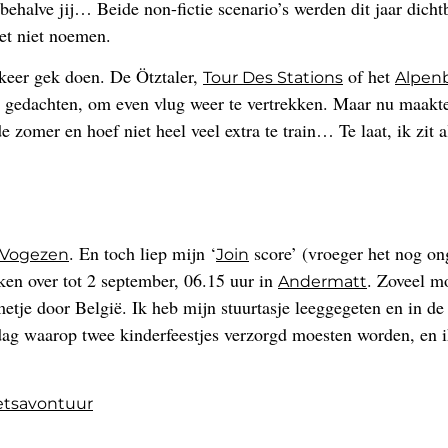
et behalve jij… Beide non-fictie scenario’s werden dit jaar di
het niet noemen.
keer gek doen. De Ötztaler,
of het
Tour Des Stations
Alpen
n gedachten, om even vlug weer te vertrekken. Maar nu maakte
 zomer en hoef niet heel veel extra te train… Te laat, ik zit 
. En toch liep mijn ‘
score’ (vroeger het nog on
Vogezen
Join
ken over tot 2 september, 06.15 uur in
. Zoveel mo
Andermatt
etje door België. Ik heb mijn stuurtasje leeggegeten en in de
 dag waarop twee kinderfeestjes verzorgd moesten worden, en 
etsavontuur