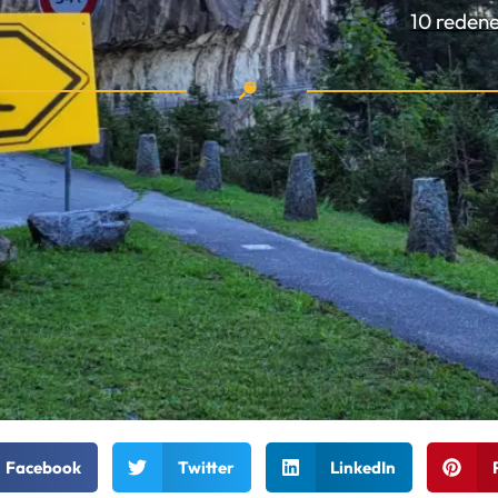
10 redene
Facebook
Twitter
LinkedIn