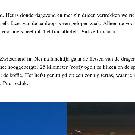
. Het is donderdagavond en met z’n drieën vertrekken we rich
s, elk facet van de aanloop is een gelopen zaak. Alleen de vo
 voor niets heet dit ‘het transithotel’. Vul zelf maar in.
Zwitserland in. Net na lunchtijd gaan de fietsen van de drager
het hooggebergte. 25 kilometer (roof)vogeltjes kijken en de s
de koffie. Het liefst genuttigd op een zonnig terras, waar je 
g. Puur geluk.