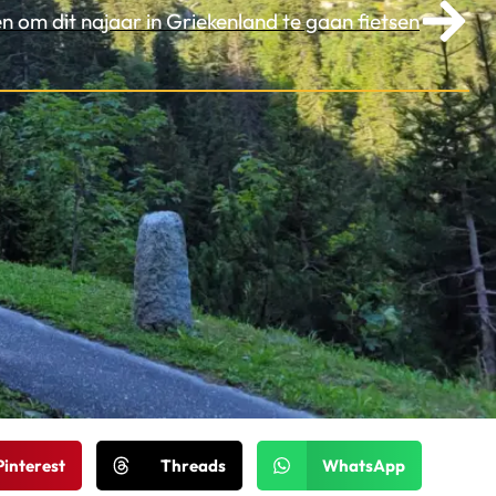
n om dit najaar in Griekenland te gaan fietsen
Pinterest
Threads
WhatsApp