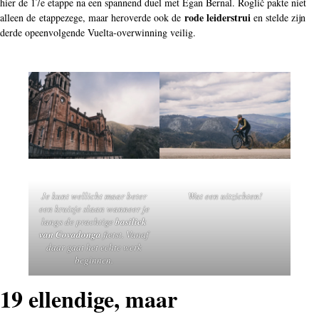
hier de 17e etappe na een spannend duel met Egan Bernal. Roglič pakte niet
rode leiderstrui
alleen de etappezege, maar heroverde ook de
en stelde zijn
derde opeenvolgende Vuelta-overwinning veilig.
Je kunt wellicht maar beter
Wat een uitzichten!
een kruisje slaan wanneer je
langs de prachtige
basiliek
van Covadonga
fietst. Vanaf
daar gaat het echte werk
beginnen.
19 ellendige, maar