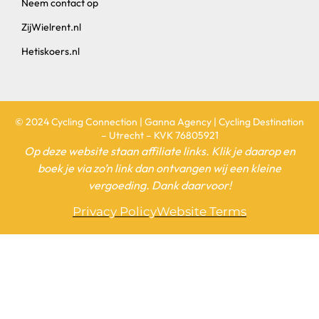
Neem contact op
ZijWielrent.nl
Hetiskoers.nl
© 2024 Cycling Connection | Ganna Agency | Cycling Destination
– Utrecht – KVK 76805921
Op deze website staan affiliate links. Klik je daarop en
boek je via zo’n link dan ontvangen wij een kleine
vergoeding. Dank daarvoor!
Privacy Policy
Website Terms