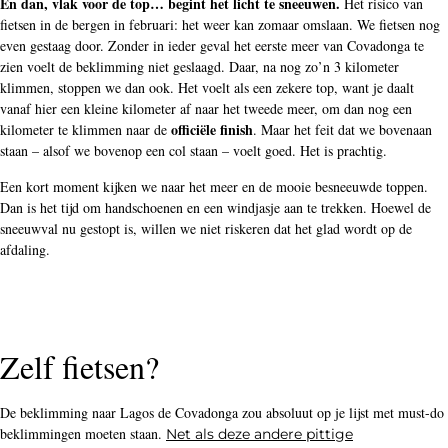
En dan, vlak voor de top… begint het licht te sneeuwen.
Het risico van
fietsen in de bergen in februari: het weer kan zomaar omslaan. We fietsen nog
even gestaag door. Zonder in ieder geval het eerste meer van Covadonga te
zien voelt de beklimming niet geslaagd. Daar, na nog zo’n 3 kilometer
klimmen, stoppen we dan ook. Het voelt als een zekere top, want je daalt
vanaf hier een kleine kilometer af naar het tweede meer, om dan nog een
officiële finish
kilometer te klimmen naar de
. Maar het feit dat we bovenaan
staan – alsof we bovenop een col staan – voelt goed. Het is prachtig.
Een kort moment kijken we naar het meer en de mooie besneeuwde toppen.
Dan is het tijd om handschoenen en een windjasje aan te trekken. Hoewel de
sneeuwval nu gestopt is, willen we niet riskeren dat het glad wordt op de
afdaling.
Zelf fietsen?
De beklimming naar Lagos de Covadonga zou absoluut op je lijst met must-do
beklimmingen moeten staan.
Net als deze andere pittige