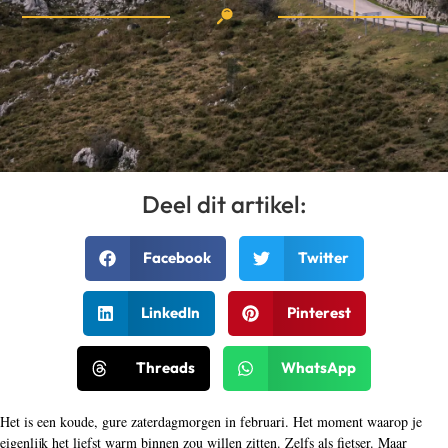
Deel dit artikel:
Facebook
Twitter
LinkedIn
Pinterest
Threads
WhatsApp
Het is een koude, gure zaterdagmorgen in februari. Het moment waarop je
eigenlijk het liefst warm binnen zou willen zitten. Zelfs als fietser. Maar