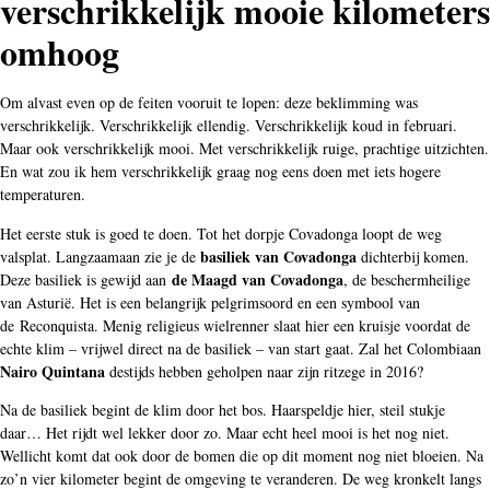
verschrikkelijk mooie kilometers
omhoog
Om alvast even op de feiten vooruit te lopen: deze beklimming was
verschrikkelijk. Verschrikkelijk ellendig. Verschrikkelijk koud in februari.
Maar ook verschrikkelijk mooi. Met verschrikkelijk ruige, prachtige uitzichten.
En wat zou ik hem verschrikkelijk graag nog eens doen met iets hogere
temperaturen.
Het eerste stuk is goed te doen. Tot het dorpje Covadonga loopt de weg
basiliek van Covadonga
valsplat. Langzaamaan zie je de
dichterbij komen.
de Maagd van Covadonga
Deze basiliek is gewijd aan
, de beschermheilige
van Asturië. Het is een belangrijk pelgrimsoord en een symbool van
de Reconquista. Menig religieus wielrenner slaat hier een kruisje voordat de
echte klim – vrijwel direct na de basiliek – van start gaat. Zal het Colombiaan
Nairo Quintana
destijds hebben geholpen naar zijn ritzege in 2016?
Na de basiliek begint de klim door het bos. Haarspeldje hier, steil stukje
daar… Het rijdt wel lekker door zo. Maar echt heel mooi is het nog niet.
Wellicht komt dat ook door de bomen die op dit moment nog niet bloeien. Na
zo’n vier kilometer begint de omgeving te veranderen. De weg kronkelt langs