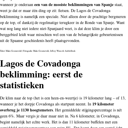
een van de mooiste beklimmingen van Spanje
wanneer je onderaan
staat,
weet je dat er maar één ding op zit: fietsen. De Lagos de Covadonga
beklimming is namelijk een speciale. Niet alleen door de prachtige bergmeren
op de top, of dankzij de regelmatige terugkeer in de Ronde van Spanje. Want
wat nog lang niet iedere niet-Spanjaard weet, is dat deze klim je door een
berggebied leidt waar misschien wel een van de belangrijkste gebeurtenissen
uit de Spaanse geschiedenis heeft plaatsgevonden.
Tekst: Maks Groeneveld | Fotografie: Maks Groeneveld, Jeffrey Wiese & AdobeStock
Lagos de Covadonga
beklimming: eerst de
statistieken
De klim naar de top (het is een heen-en-weertje) is 19 kilometer lang – of 13,
19 kilometer
wanneer je het dorpje Covadonga als startpunt neemt. In
overbrug je 1130 hoogtemeters
. Het gemiddelde stijgingspercentage is nét
geen 6%. Maar vergis je daar maar niet in. Na 6 kilometer, in Covadonga,
begint namelijk het echte werk. Het is dan 11 kilometer buffelen met een
gemiddeld steigingspercentage van ruim 8%. Dat komt door een aantal écht