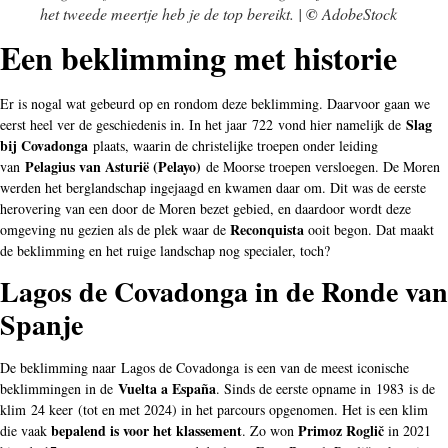
het tweede meertje heb je de top bereikt. |
©
AdobeStock
Een beklimming met historie
Er is nogal wat gebeurd op en rondom deze beklimming. Daarvoor gaan we
Slag
eerst heel ver de geschiedenis in. In het jaar 722 vond hier namelijk de
bij Covadonga
plaats, waarin de christelijke troepen onder leiding
Pelagius van Asturië (Pelayo)
van
de Moorse troepen versloegen. De Moren
werden het berglandschap ingejaagd en kwamen daar om. Dit was de eerste
herovering van een door de Moren bezet gebied, en daardoor wordt deze
Reconquista
omgeving nu gezien als de plek waar de
ooit begon. Dat maakt
de beklimming en het ruige landschap nog specialer, toch?
Lagos de Covadonga in de Ronde van
Spanje
De beklimming naar Lagos de Covadonga is een van de meest iconische
Vuelta a España
beklimmingen in de
. Sinds de eerste opname in 1983 is de
klim 24 keer (tot en met 2024) in het parcours opgenomen. Het is een klim
bepalend is voor het klassement
Primoz Roglič
die vaak
. Zo won
in 2021