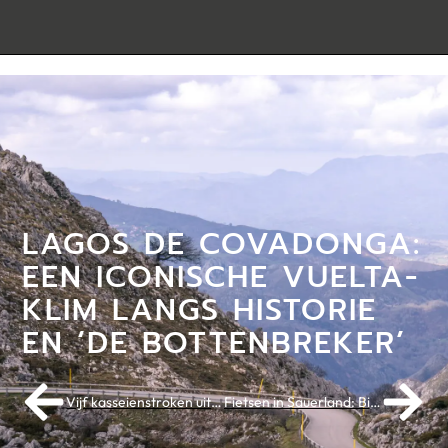
LAGOS DE COVADONGA:
EEN ICONISCHE VUELTA-
KLIM LANGS HISTORIE
EN ‘DE BOTTENBREKER’
Vijf kasseienstroken uit Parijs-Roubaix die je gereden moet hebben
Fietsen in Sauerland: Bike arena op steenworp afstand