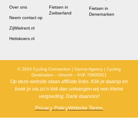
Over ons
Fietsen in
Fietsen in
Zwitserland
Denemarken
Neem contact op
ZijWielrent.nl
Hetiskoers.nl
© 2024 Cycling Connection | Ganna Agency | Cycling
Destination – Utrecht – KVK 76805921
Op deze website staan affiliate links. Klik je daarop en
boek je via zo’n link dan ontvangen wij een kleine
vergoeding. Dank daarvoor!
Privacy Policy
Website Terms