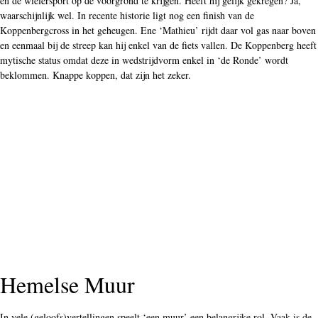
en de wielersport op de voorgrond te krijgen. Heeft hij gelijk gekregen? Ja,
waarschijnlijk wel. In recente historie ligt nog een finish van de
Koppenbergcross in het geheugen. Ene ‘Mathieu’ rijdt daar vol gas naar boven
en eenmaal bij de streep kan hij enkel van de fiets vallen. De Koppenberg heeft
mytische status omdat deze in wedstrijdvorm enkel in ‘de Ronde’ wordt
beklommen. Knappe koppen, dat zijn het zeker.
Hemelse Muur
In vele (geloofs)vertellingen speelt ‘een muur’ een belangrijke rol. Vaak is de