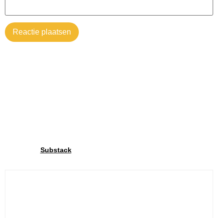
Word lid van onze community
Via onze
delen we exclusieve inzichten met onze
Substack
community. Schrijf je in en deel jouw fietsplezier met ons!.