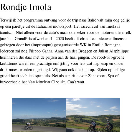
Rondje Imola
Terwijl ik het programma ontvang voor de trip naar Italië valt mijn oog gelijk
op een pareltje uit de Italiaanse motorsport. Het racecircuit van Imola is
iconisch. Niet alleen voor de auto’s maar ook zeker voor de motoren die er elk
jaar hun GrandPrix afwerken. In 2020 heeft dit circuit een nieuwe dimensie
gekregen door het (impromptu) georganiseerde WK in Emilia Romagna.
Iedereen zal nog Filippo Ganna, Anna van der Breggen en Julian Alaphilippe
herinneren die daar met de prijzen aan de haal gingen. De rood-wit-groene
kerbstones waren een prachtige omlijsting voor iets wat hap-snap en onder
druk moest worden opgetuigd. Wij gaan ook die kant op. Rijden op heilige
grond heeft toch iets speciaals. Net als een ritje over Zandvoort, Spa of
bijvoorbeeld het
. Can’t wait.
Yas Marina Circuit