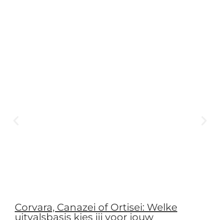
Corvara, Canazei of Ortisei: Welke
uitvalsbasis kies jij voor jouw
fietsvakantie in de Dolomieten?
Read More