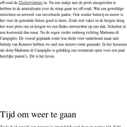
het weer plots om en kregen we een flinke onweersbui op ons dak. Schuilen in
een koeienstal dan maar. Na de regen verder omhoog richting Madonna di
Campiglio. De vooraf geplande route was dicht voor onderhoud maar met
behulp van Komoot hebben we snel een nieuwe route gemaakt. In het luxueuze
ski-dorp Madonna di Campiglio is gelukkig een restaurant open voor een paar
heerlijke panini’s. Dit is het leven.
Tijd om weer te gaan
Zoals ik al aangaf: een persreis is uiteindelijk veel doen in weinig tijd. Echt
genieten zit er dus niet helemaal in want in verband met het drukke
programma moeten we weer gaan. Fietsen in Italië mag dan ‘piano piano’
gaan, als het op het programma aankomt, dan is het lekker druk. We dalen in