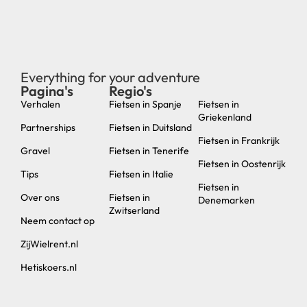
Everything for your adventure
Pagina's
Regio's
new
Verhalen
Fietsen in Spanje
Fietsen in
Griekenland
Partnerships
Fietsen in Duitsland
Fietsen in Frankrijk
Gravel
Fietsen in Tenerife
Fietsen in Oostenrijk
Tips
Fietsen in Italie
Fietsen in
Over ons
Fietsen in
Denemarken
Zwitserland
Neem contact op
ZijWielrent.nl
Hetiskoers.nl
© 2024 Cycling Connection | Ganna Agency | Cycling Destination
– Utrecht – KVK 76805921