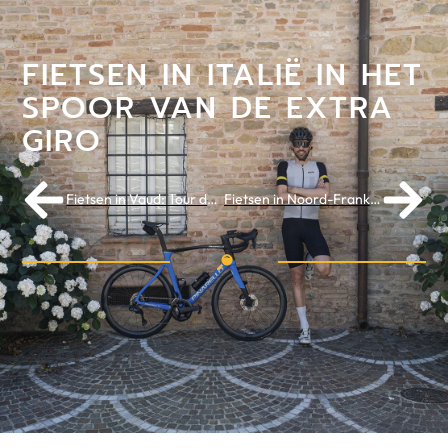
FIETSEN IN ITALIË IN HET
SPOOR VAN DE EXTRA
GIRO
Fietsen in Vaud: Tour de France in Les Alpes Vaudoises
Fietsen in Noord-Frankrijk, volg de Tour