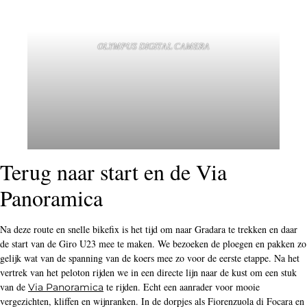
OLYMPUS DIGITAL CAMERA
Terug naar start en de Via
Panoramica
Na deze route en snelle bikefix is het tijd om naar Gradara te trekken en daar
de start van de Giro U23 mee te maken. We bezoeken de ploegen en pakken zo
gelijk wat van de spanning van de koers mee zo voor de eerste etappe. Na het
vertrek van het peloton rijden we in een directe lijn naar de kust om een stuk
van de
te rijden. Echt een aanrader voor mooie
Via Panoramica
vergezichten, kliffen en wijnranken. In de dorpjes als Fiorenzuola di Focara en
Casteldimezzo is het puur genieten. De prachtige oude gebouwen en typische
Italiaanse sfeer maken dat je direct wilt blijven voor espresso en een goede
pasta. Fietsen in Italië is schitterend, zeker net buiten de zomerdrukte.