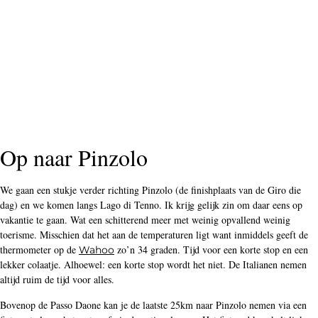
Op naar Pinzolo
We gaan een stukje verder richting Pinzolo (de finishplaats van de Giro die
dag) en we komen langs Lago di Tenno. Ik krijg gelijk zin om daar eens op
vakantie te gaan. Wat een schitterend meer met weinig opvallend weinig
toerisme. Misschien dat het aan de temperaturen ligt want inmiddels geeft de
thermometer op de
zo’n 34 graden. Tijd voor een korte stop en een
Wahoo
lekker colaatje. Alhoewel: een korte stop wordt het niet. De Italianen nemen
altijd ruim de tijd voor alles.
Bovenop de Passo Daone kan je de laatste 25km naar Pinzolo nemen via een
fietsroute langs het water of via de nationale weg. Het fietspad kronkelt links
en rechts en heeft regelmatig geen voorrang. De SS239 heeft goed asfalt en is
de snelste optie. Door een beetje door te trappen komen we nog 10 minuten
voor de winnaar binnen en gelukkig hebben we geen transfer meer naar een