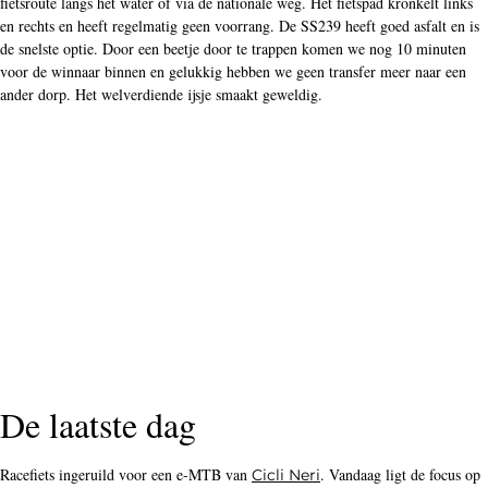
ander dorp. Het welverdiende ijsje smaakt geweldig.
De laatste dag
Racefiets ingeruild voor een e-MTB van
. Vandaag ligt de focus op
Cicli Neri
off-road de
in. Na een stukje met de profs meegereden te
Dolomieten
hebben in de neutralisatie over de stoep gaan we off-road. Wat een geweldige
uitzichten en netwerk van onverharde paden. Ook zonder batterij en motor is
het voor de getrainde fietser goed te doen. Zoals wel vaker in de bergen sloeg