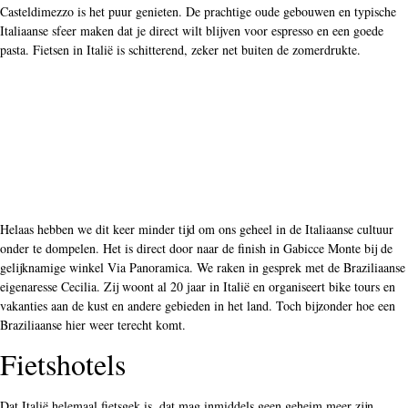
Helaas hebben we dit keer minder tijd om ons geheel in de Italiaanse cultuur
onder te dompelen. Het is direct door naar de finish in Gabicce Monte bij de
gelijknamige winkel Via Panoramica. We raken in gesprek met de Braziliaanse
eigenaresse Cecilia. Zij woont al 20 jaar in Italië en organiseert bike tours en
vakanties aan de kust en andere gebieden in het land. Toch bijzonder hoe een
Braziliaanse hier weer terecht komt.
Fietshotels
Dat Italië helemaal fietsgek is, dat mag inmiddels geen geheim meer zijn.
Zeker ook in de Emilia-Romagna, waar lokale held Pantani ook postuum alom
aanwezig is. Tijdens onze reis verblijven we een nacht in het heerlijke
. Hier is alles ingericht op de fietser, met een
fietshotel Lungo Mare