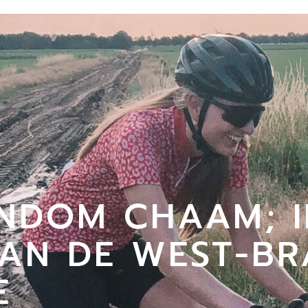
NDOM CHAAM; I
AN DE WEST-BR
E