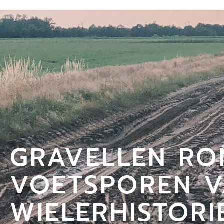
GRAVELLEN RO
VOETSPOREN V
WIELERHISTORI