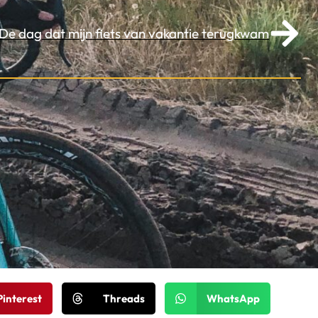
De dag dat mijn fiets van vakantie terugkwam
Pinterest
Threads
WhatsApp