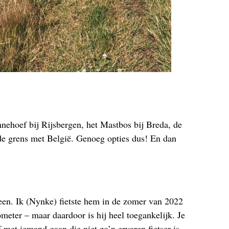
nehoef bij Rijsbergen, het Mastbos bij Breda, de
e grens met België. Genoeg opties dus! En dan
en. Ik (Nynke) fietste hem in de zomer van 2022
lometer – maar daardoor is hij heel toegankelijk. Je
met iemand gaan die niet zo’n ervaren fietser is.