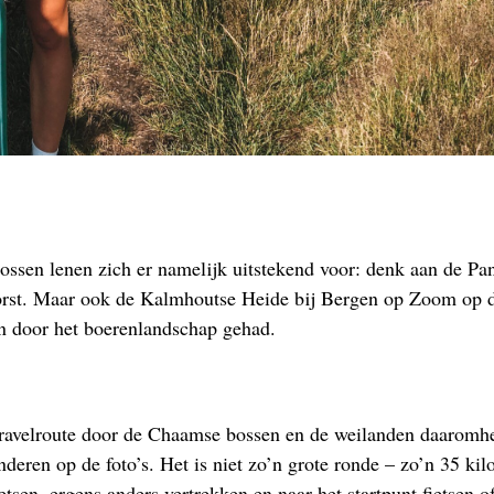
ssen lenen zich er namelijk uitstekend voor: denk aan de Pan
orst. Maar ook de Kalmhoutse Heide bij Bergen op Zoom op d
n door het boerenlandschap gehad.
gravelroute door de Chaamse bossen en de weilanden daaromhe
anderen op de foto’s. Het is niet zo’n grote ronde – zo’n 35 ki
en, ergens anders vertrekken en naar het startpunt fietsen of 