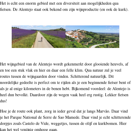
Het is echt een enorm gebied met een diversiteit aan mogelijkheden qua
fietsen. De Alentejo staat ook bekend om zijn wijnproductie (en ook de kurk).
Het wijngebied van de Alentejo wordt gekenmerkt door glooiende heuvels, af
en toe een stuk vlak en hier en daar een felle klim. Qua natuur zul je veel
routes tussen de wijngaarden door vinden. Schitterend natuurlijk. Dit
noordelijke gedeelte is perfect om te rijden als je een beginnende fietser bent of
als je al enige kilometers in de benen hebt. Bijkomend voordeel: de Alentejo is
heel dun bevolkt. Daardoor zijn de wegen vaak heel erg rustig. Lekker fietsen
dus!
Hoe je de route ook plant, zorg in ieder geval dat je langs Marvão. Daar vind
je het Parque National de Serre de Sao Mamede. Daar vind je echt schitterende
dorpjes zoals Castelo de Vide, weggetjes, tussen de olijf en kurkbomen. Hier
kan het wel venijnig omhoog gaan.