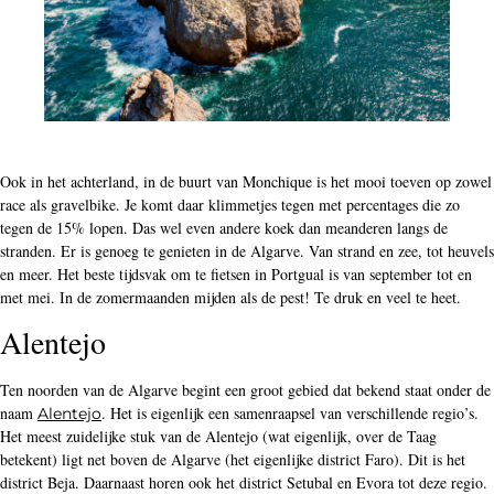
Ook in het achterland, in de buurt van Monchique is het mooi toeven op zowel
race als gravelbike. Je komt daar klimmetjes tegen met percentages die zo
tegen de 15% lopen. Das wel even andere koek dan meanderen langs de
stranden. Er is genoeg te genieten in de Algarve. Van strand en zee, tot heuvels
en meer. Het beste tijdsvak om te fietsen in Portgual is van september tot en
met mei. In de zomermaanden mijden als de pest! Te druk en veel te heet.
Alentejo
Ten noorden van de Algarve begint een groot gebied dat bekend staat onder de
naam
. Het is eigenlijk een samenraapsel van verschillende regio’s.
Alentejo
Het meest zuidelijke stuk van de Alentejo (wat eigenlijk, over de Taag
betekent) ligt net boven de Algarve (het eigenlijke district Faro). Dit is het
district Beja. Daarnaast horen ook het district Setubal en Evora tot deze regio.