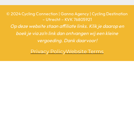
© 2024 Cycling Connection | Ganna Agency | Cycling Destination
– Utrecht – KVK 76805921
Op deze website staan affiliate links. Klik je daarop en
boek je via zo’n link dan ontvangen wij een kleine
vergoeding. Dank daarvoor!
Privacy Policy
Website Terms