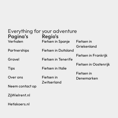
Everything for your adventure
Pagina's
Regio's
new
Verhalen
Fietsen in Spanje
Fietsen in
Griekenland
Partnerships
Fietsen in Duitsland
Fietsen in Frankrijk
Gravel
Fietsen in Tenerife
Fietsen in Oostenrijk
Tips
Fietsen in Italie
Fietsen in
Over ons
Fietsen in
Denemarken
Zwitserland
Neem contact op
ZijWielrent.nl
Hetiskoers.nl