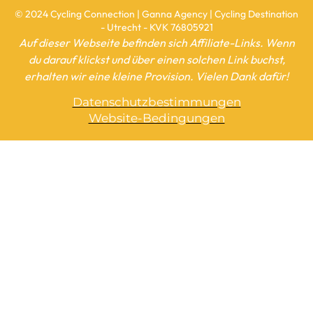
© 2024 Cycling Connection | Ganna Agency | Cycling Destination
- Utrecht - KVK 76805921
Auf dieser Webseite befinden sich Affiliate-Links. Wenn
du darauf klickst und über einen solchen Link buchst,
erhalten wir eine kleine Provision. Vielen Dank dafür!
Datenschutzbestimmungen
Website-Bedingungen