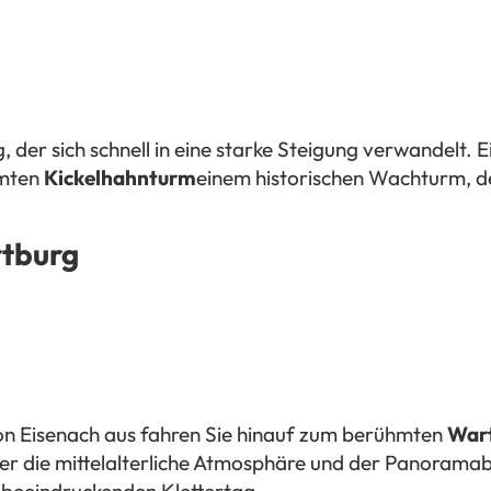
g, der sich schnell in eine starke Steigung verwandelt. 
hmten
Kickelhahnturm
einem historischen Wachturm, d
rtburg
 Von Eisenach aus fahren Sie hinauf zum berühmten
War
ber die mittelalterliche Atmosphäre und der Panoramabl
r beeindruckenden Klettertag.