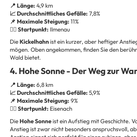
📍 Länge:
4,9 km
📈 Durchschnittliches Gefälle:
7,8%
📌 Maximale Steigung:
11%
🚴‍♂️ Startpunkt:
Ilmenau
Die
Kickelhahn
ist ein kurzer, aber heftiger Anstie
mögen. Oben angekommen, finden Sie den berü
Wald bietet.
4. Hohe Sonne - Der Weg zur Wa
📍 Länge:
6,8 km
📈 Durchschnittliches Gefälle:
5,9%
📌 Maximale Steigung:
9%
🚴‍♂️ Startpunkt:
Eisenach
Die
Hohe Sonne
ist ein Aufstieg mit Geschichte.
Anstieg ist zwar nicht besonders anspruchsvoll, a
Anstieg eignet sich perfekt für einen ruhigen, abe