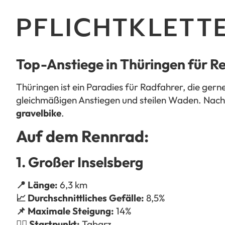
PFLICHTKLETTE
Top-Anstiege in Thüringen für R
Thüringen ist ein Paradies für Radfahrer, die gern
gleichmäßigen Anstiegen und steilen Waden. Nachf
gravelbike
.
Auf dem Rennrad:
1. Großer Inselsberg
📍 Länge:
6,3 km
📈 Durchschnittliches Gefälle:
8,5%
📌 Maximale Steigung:
14%
🚴‍♂️ Startpunkt:
Tabarz