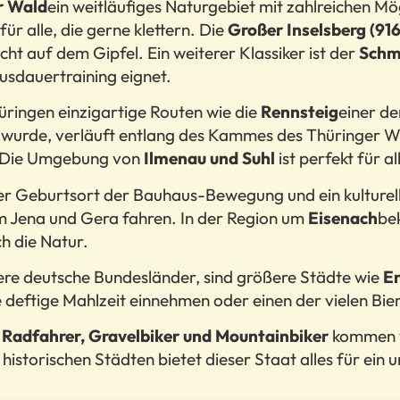
r Wald
ein weitläufiges Naturgebiet mit zahlreichen Mö
für alle, die gerne klettern. Die
Großer Inselsberg (91
cht auf dem Gipfel. Ein weiterer Klassiker ist der
Schm
Ausdauertraining eignet.
üringen einzigartige Routen wie die
Rennsteig
einer d
zt wurde, verläuft entlang des Kammes des Thüringer W
. Die Umgebung von
Ilmenau und Suhl
ist perfekt für a
er Geburtsort der Bauhaus-Bewegung und ein kulturelle
um Jena und Gera fahren. In der Region um
Eisenach
be
h die Natur.
ere deutsche Bundesländer, sind größere Städte wie
Er
e deftige Mahlzeit einnehmen oder einen der vielen Bi
r
Radfahrer, Gravelbiker und Mountainbiker
kommen vo
istorischen Städten bietet dieser Staat alles für ein 