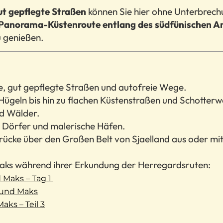
ut gepflegte Straßen
können Sie hier ohne Unterbrech
Panorama-Küstenroute entlang des südfünischen Ar
u genießen.
e, gut gepflegte Straßen und autofreie Wege.
Hügeln bis hin zu flachen Küstenstraßen und Schotter
nd Wälder.
e Dörfer und malerische Häfen.
rücke über den Großen Belt von Sjaelland aus oder mit
aks während ihrer Erkundung der Herregardsruten:
 Maks – Tag 1
 und Maks
ks – Teil 3