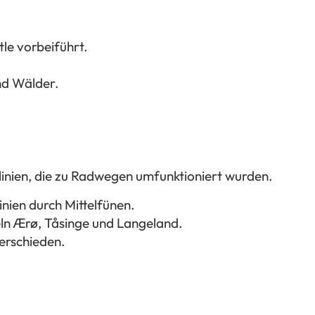
le vorbeiführt.
nd Wälder.
linien, die zu Radwegen umfunktioniert wurden.
inien durch Mittelfünen.
ln Ærø, Tåsinge und Langeland.
erschieden.