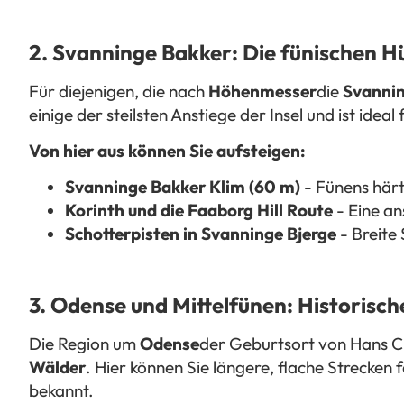
2. Svanninge Bakker: Die fünischen H
Für diejenigen, die nach
Höhenmesser
die
Svanni
einige der steilsten Anstiege der Insel und ist ideal
Von hier aus können Sie aufsteigen:
Svanninge Bakker Klim (60 m)
- Fünens härt
Korinth und die Faaborg Hill Route
- Eine an
Schotterpisten in Svanninge Bjerge
- Breite
3. Odense und Mittelfünen: Historisc
Die Region um
Odense
der Geburtsort von Hans Ch
Wälder
. Hier können Sie längere, flache Strecken 
bekannt.