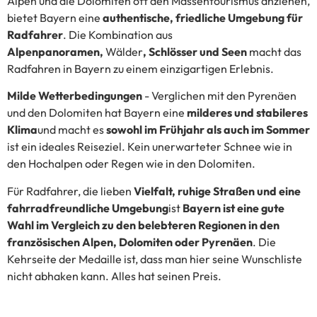
Alpen und die Dolomiten oft den Massentourismus anziehen,
bietet Bayern eine
authentische, friedliche Umgebung für
Radfahrer
. Die Kombination aus
Alpenpanoramen,
Wälder
, Schlösser und Seen
macht das
Radfahren in Bayern zu einem einzigartigen Erlebnis.
Milde Wetterbedingungen
- Verglichen mit den Pyrenäen
und den Dolomiten hat Bayern eine
milderes und stabileres
Klima
und macht es
sowohl im Frühjahr als auch im Sommer
ist ein ideales Reiseziel. Kein unerwarteter Schnee wie in
den Hochalpen oder Regen wie in den Dolomiten.
Für Radfahrer, die lieben
Vielfalt, ruhige Straßen und eine
fahrradfreundliche Umgebung
ist
Bayern ist eine gute
Wahl im Vergleich zu den belebteren Regionen in den
französischen Alpen, Dolomiten oder Pyrenäen
. Die
Kehrseite der Medaille ist, dass man hier seine Wunschliste
nicht abhaken kann. Alles hat seinen Preis.