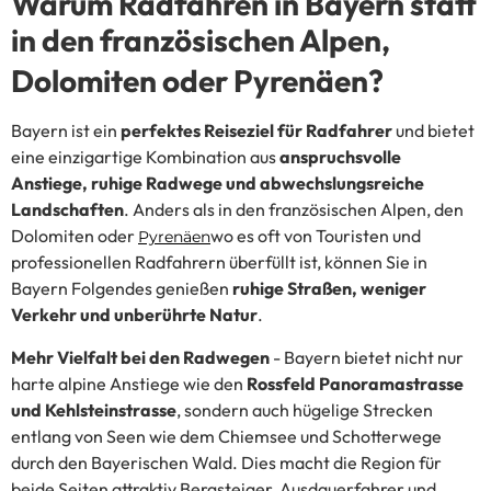
Warum Radfahren in Bayern statt
in den französischen Alpen,
Dolomiten oder Pyrenäen?
Bayern ist ein
perfektes Reiseziel für Radfahrer
und bietet
eine einzigartige Kombination aus
anspruchsvolle
Anstiege, ruhige Radwege und abwechslungsreiche
Landschaften
. Anders als in den französischen Alpen, den
Dolomiten oder
wo es oft von Touristen und
Pyrenäen
professionellen Radfahrern überfüllt ist, können Sie in
Bayern Folgendes genießen
ruhige Straßen, weniger
Verkehr und unberührte Natur
.
Mehr Vielfalt bei den Radwegen
- Bayern bietet nicht nur
harte alpine Anstiege wie den
Rossfeld Panoramastrasse
und Kehlsteinstrasse
, sondern auch
hügelige Strecken
entlang von Seen wie dem Chiemsee und Schotterwege
durch den Bayerischen Wald
. Dies macht die Region für
beide Seiten attraktiv
Bergsteiger, Ausdauerfahrer und