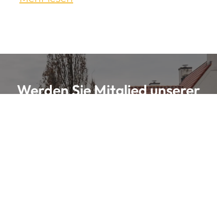
Werden Sie Mitglied unserer
Gemeinschaft
Über unsere
wir teilen exklusive Einblicke mit
Substack
unserer Gemeinschaft. Melde dich an und teile deine
Fahrradfreude mit uns!.