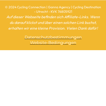
© 2024 Cycling Connection | Ganna Agency | Cycling Destination
- Utrecht - KVK 76805921
Auf dieser Webseite befinden sich Affiliate-Links. Wenn
du darauf klickst und über einen solchen Link buchst,
erhalten wir eine kleine Provision. Vielen Dank dafür!
Datenschutzbestimmungen
Website-Bedingungen