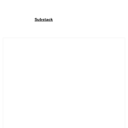
Werden Sie Mitglied unserer
Gemeinschaft
Über unsere
wir teilen exklusive Einblicke mit
Substack
unserer Gemeinschaft. Melde dich an und teile deine
Fahrradfreude mit uns!.