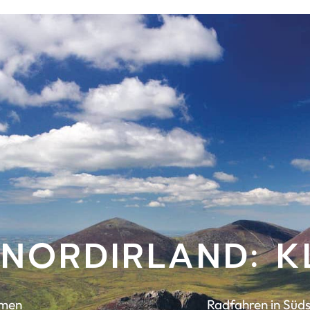
NORDIRLAND: KL
mmen
Radfahren in Süds