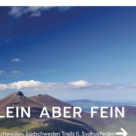
EIN ABER FEIN
chweden: Südschweden Trails II, Sydkustleden