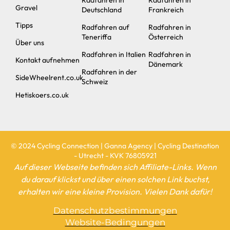
Gravel
Deutschland
Frankreich
Tipps
Radfahren auf
Radfahren in
Teneriffa
Österreich
Über uns
Radfahren in Italien
Radfahren in
Kontakt aufnehmen
Dänemark
Radfahren in der
SideWheelrent.co.uk
Schweiz
Hetiskoers.co.uk
© 2024 Cycling Connection | Ganna Agency | Cycling Destination
- Utrecht - KVK 76805921
Auf dieser Webseite befinden sich Affiliate-Links. Wenn
du darauf klickst und über einen solchen Link buchst,
erhalten wir eine kleine Provision. Vielen Dank dafür!
Datenschutzbestimmungen
Website-Bedingungen