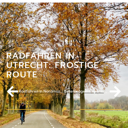
RADFAHREN IN
UTRECHT: FROSTIGE
ROUTE
Radfahren in Nordmazedonien: Ohridsee
Besenwagen-Reportage II: Radfahren in Kalabrien, die Geheimtipps von 'Calamaro'.