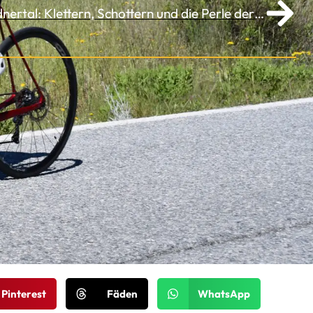
Radfahren ab Landal Brandnertal: Klettern, Schottern und die Perle der Alpen.
Pinterest
Fäden
WhatsApp