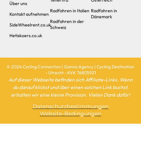
Über uns
Radfahren in Italien
Radfahren in
Kontakt aufnehmen
Dänemark
Radfahren in der
SideWheelrent.co.uk
Schweiz
Hetiskoers.co.uk
© 2024 Cycling Connection | Ganna Agency | Cycling Destination
- Utrecht - KVK 76805921
Auf dieser Webseite befinden sich Affiliate-Links. Wenn
du darauf klickst und über einen solchen Link buchst,
erhalten wir eine kleine Provision. Vielen Dank dafür!
Datenschutzbestimmungen
Website-Bedingungen