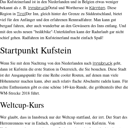
Das Kufsteinerland ist in den Niederlanden und in Belgien etwas weniger
bekannt als z. B.
Ötztal und Worthersee in
. Diese
Innsbruck
Kärnten
Region in
Der Inn, gleich hinter der Grenze zu Süddeutschland, bietet
Tirol
viel für den Anfänger und den erfahrenen Rennradfahrer. Man kann gut
bergauf fahren, aber auch wunderbar an den Gewässern des Inns entlang. Und
mit den sechs neuen "bed&bike"-Unterkünften kann der Radurlaub gar nicht
schief gehen. Radfahren im Kufsteinerland macht einfach Spaß!
Startpunkt
Kufstein
Wenn Sie mit dem Nachtzug von den Niederlanden nach
geht,
Innsbruck
dann ist Kufstein die erste Station in Österreich, die Sie besuchen. Diese Stadt
ist der Ausgangspunkt für eine Reihe cooler Routen, auf denen man viele
Höhenmeter machen kann, aber auch relativ flache Abschnitte radeln kann. Für
echte Enthusiasten gibt es eine schöne 149-km-Runde, die größtenteils über die
WM-Strecke 2018 führt.
Weltcup-Kurs
Wer glaubt, dass in Innsbruck nur der Weltcup stattfand, der irrt. Der Start des
Herrenrennens war in Endach, eigentlich ein Vorort von Kufstein. Von