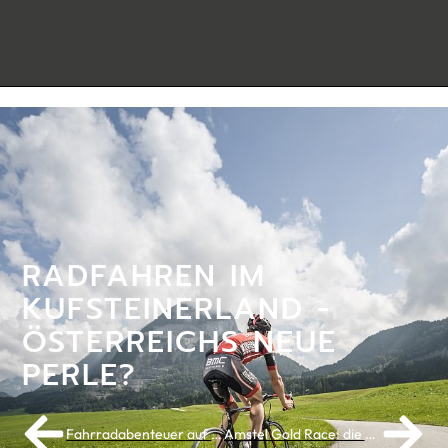
RADFAHREN IM
KUFSTEINERLAND -
ÖSTERREICHS NEUE
PERLE?
Fahrradabenteuer auf Gran Canaria: Teil 3
Amstel Gold Race: die schönsten Anstiege