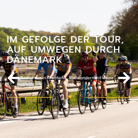
IM GEFOLGE DER TOUR,
AUF UMWEGEN DURCH
DÄNEMARK
Radfahren in Kroatien: Entdecken Sie die Inseln Hvar und Brač
Radwandern mit kleinen Kindern - fünf Tipps von Ruth