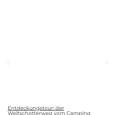
Entdeckungstour: der
Weltschotterweg vom Camping
Valkenburg-Maastricht
Mehr lesen
Schreibe einen Kommentar