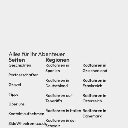
Seiten
Regionen
neu
Geschichten
Radfahren in
Radfahren in
Spanien
Griechenland
Partnerschaften
Radfahren in
Radfahren in
Gravel
Deutschland
Frankreich
Tipps
Radfahren auf
Radfahren in
Teneriffa
Österreich
Über uns
Radfahren in Italien
Radfahren in
Kontakt aufnehmen
Dänemark
Radfahren in der
SideWheelrent.co.uk
Schweiz
Hetiskoers.co.uk
© 2024 Cycling Connection | Ganna Agency | Cycling Destination
- Utrecht - KVK 76805921
Auf dieser Webseite befinden sich Affiliate-Links. Wenn
du darauf klickst und über einen solchen Link buchst,