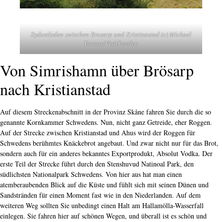
Sydostleden zwischen Brosarp und Kristianstad (c) Mickael
Tannus/VisitSweden
Von Simrishamn über Brösarp
nach Kristianstad
Auf diesem Streckenabschnitt in der Provinz Skåne fahren Sie durch die so
genannte Kornkammer Schwedens. Nun, nicht ganz Getreide, eher Roggen.
Auf der Strecke zwischen Kristianstad und Ahus wird der Roggen für
Schwedens berühmtes Knäckebrot angebaut. Und zwar nicht nur für das Brot,
sondern auch für ein anderes bekanntes Exportprodukt, Absolut Vodka. Der
erste Teil der Strecke führt durch den Stenshuvud Natinoal Park, den
südlichsten Nationalpark Schwedens. Von hier aus hat man einen
atemberaubenden Blick auf die Küste und fühlt sich mit seinen Dünen und
Sandstränden für einen Moment fast wie in den Niederlanden. Auf dem
weiteren Weg sollten Sie unbedingt einen Halt am Hallamölla-Wasserfall
einlegen. Sie fahren hier auf schönen Wegen, und überall ist es schön und