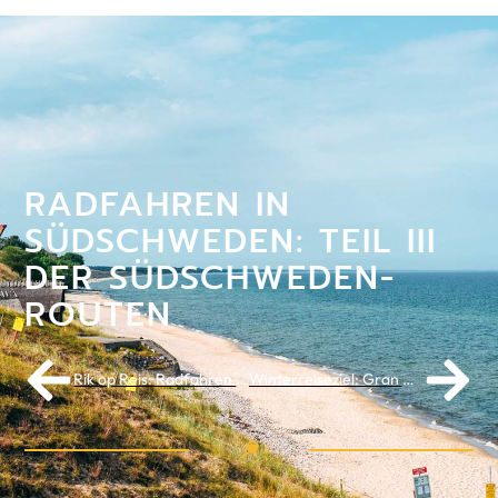
RADFAHREN IN
SÜDSCHWEDEN: TEIL III
DER SÜDSCHWEDEN-
ROUTEN
Rik op Reis: Radfahren in Griechenland
Winterreiseziel: Gran Canaria