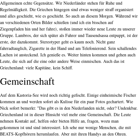
Allgemeinen echte Gegensätze. Wir Niederländer stehen für Ruhe und
Regelmäßigkeit. Die Griechen hingegen sind etwas weniger straff organisiert
und alles geschieht, wie es geschieht. So auch an diesem Morgen. Während wir
an verschiedenen Orten Bilder schießen (und ich ein bisschen auf
Ziegenpfaden hin und her fahre), stoßen immer wieder neue Leute zu unserer
Gruppe. Lambros, der sich später als Fahrer und Tausendsassa entpuppt, ist der
erste, der dazukommt. Stereotyper geht es kaum noch. Nicht ganz
fahrradtauglich, Zigarette in der Hand und am Telefonierend. Sein schallendes
Lachen ist ansteckend. Ich genieße es. Weiter hinten kommen und gehen auch
Leute, die sich auf die eine oder andere Weise einmischen. Auch das ist
Griechenland: viele Kapitäne, kein Schiff.
Gemeinschaft
Auf dem Kastoria-See wird noch richtig gefischt. Einige einheimische Fischer
kommen an und werden sofort als Kulisse für ein paar Fotos gechartert. Wie
Nick sofort bemerkt: "Das gibt es in den Niederlanden nicht, oder? Undenkbar.
Griechenland ist in dieser Hinsicht viel mehr eine Gemeinschaft. Die Leute
nehmen Kontakt auf, helfen oder bieten Hilfe an, fragen, wozu man
gekommen ist und sind interessiert. Ich sehe nur wenige Menschen, die mit
BEATS-Kopfhörern herumlaufen. Aber mit ihren Handys an den Ohren.