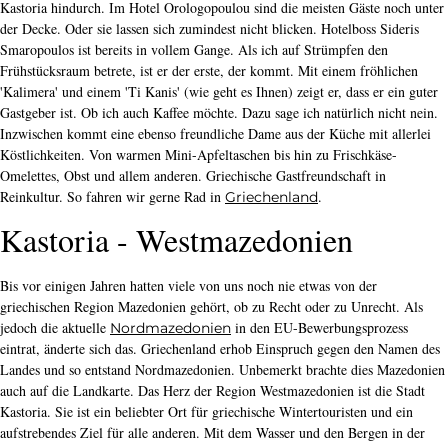
Kastoria hindurch. Im Hotel Orologopoulou sind die meisten Gäste noch unter
der Decke. Oder sie lassen sich zumindest nicht blicken. Hotelboss Sideris
Smaropoulos ist bereits in vollem Gange. Als ich auf Strümpfen den
Frühstücksraum betrete, ist er der erste, der kommt. Mit einem fröhlichen
'Kalimera' und einem 'Ti Kanis' (wie geht es Ihnen) zeigt er, dass er ein guter
Gastgeber ist. Ob ich auch Kaffee möchte. Dazu sage ich natürlich nicht nein.
Inzwischen kommt eine ebenso freundliche Dame aus der Küche mit allerlei
Köstlichkeiten. Von warmen Mini-Apfeltaschen bis hin zu Frischkäse-
Omelettes, Obst und allem anderen. Griechische Gastfreundschaft in
Reinkultur. So fahren wir gerne Rad in
.
Griechenland
Kastoria - Westmazedonien
Bis vor einigen Jahren hatten viele von uns noch nie etwas von der
griechischen Region Mazedonien gehört, ob zu Recht oder zu Unrecht. Als
jedoch die aktuelle
in den EU-Bewerbungsprozess
Nordmazedonien
eintrat, änderte sich das. Griechenland erhob Einspruch gegen den Namen des
Landes und so entstand Nordmazedonien. Unbemerkt brachte dies Mazedonien
auch auf die Landkarte. Das Herz der Region Westmazedonien ist die Stadt
Kastoria. Sie ist ein beliebter Ort für griechische Wintertouristen und ein
aufstrebendes Ziel für alle anderen. Mit dem Wasser und den Bergen in der