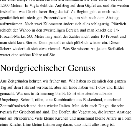
1.500 Metern. In Vigla steht der Aufstieg auf dem Gipfel an, und Sie werden
feststellen, was für ein fieser Berg das ist! Zu Beginn geht es noch recht
gemächlich mit niedrigen Prozentsätzen los, um sich nach dem Abstieg
aufzuwärmen. Nach zwei Kilometern ändert sich alles schlagartig. Plötzlich
schießt der Wahoo in den zweistelligen Bereich und man knackt die 14-
Prozent-Marke. 500 Meter lang sinkt der Zähler nicht unter 10 Prozent und
man sieht kurz Sterne. Dann pendelt er sich plötzlich wieder ein. Dieser
Scherz wiederholt sich etwa viermal. Was Sie wissen: An jedem Steilstück
wartet eine schöne Kehre auf Sie.
Nordgriechischer Genuss
Aus Zeitgründen kehrten wir früher um. Wir haben so ziemlich den ganzen
Tag auf dem Fahrrad verbracht, aber am Ende haben wir Fotos und Bilder
gemacht. Was uns in Erinnerung bleibt: Es ist eine atemberaubende
Umgebung. Schroff, offen, eine Kombination aus Baskenland, manchmal
Zentralfrankreich und dann wieder Italien. Man sieht auch Dinge, die sehr
typisch für Griechenland sind. Die Dörfer, die Vegetation, die kurzen Anstiege
und am Straßenrand viele kleine Kirchen und manchmal kleine Altäre in Form
einer Kirche. Eine kleine Erinnerung daran, dass nicht alles rosig ist.