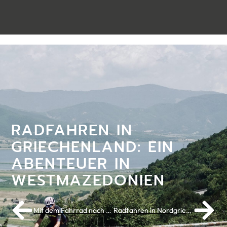
RADFAHREN IN
GRIECHENLAND: EIN
ABENTEUER IN
WESTMAZEDONIEN
Mit dem Fahrrad nach Dänemark: Fernweh & Hygge
Radfahren in Nordgriechenland: von Florina nach Nimfeio