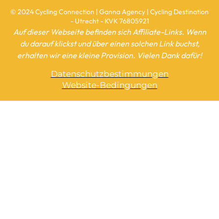
© 2024 Cycling Connection | Ganna Agency | Cycling Destination
- Utrecht - KVK 76805921
Auf dieser Webseite befinden sich Affiliate-Links. Wenn
du darauf klickst und über einen solchen Link buchst,
erhalten wir eine kleine Provision. Vielen Dank dafür!
Datenschutzbestimmungen
Website-Bedingungen